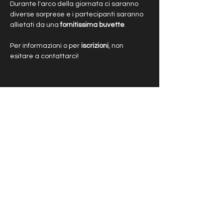
Durante l'arco della giornata ci saranno 
diverse sorprese e i partecipanti saranno 
allietati da una 
fornitissima
buvette
.  
Per informazioni o per 
iscrizioni
, non 
esitare a contattarci!
Condividi questo evento