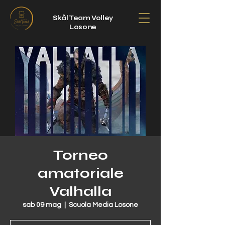
Skål Team Volley
Losone
Torneo
amatoriale
Valhalla
sab 09 mag
  |  
Scuola Media Losone